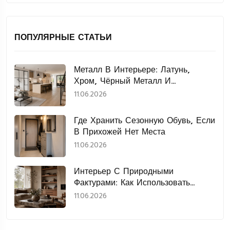
ПОПУЛЯРНЫЕ СТАТЬИ
Металл В Интерьере: Латунь,
Хром, Чёрный Металл И
Нержавеющая Сталь
11.06.2026
Где Хранить Сезонную Обувь, Если
В Прихожей Нет Места
11.06.2026
Интерьер С Природными
Фактурами: Как Использовать
Дерево, Камень, Лён И Керамику
11.06.2026