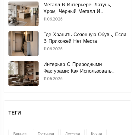
Металл В Интерьере: Латунь,
Хром, Чёрный Металл И
Нержавеющая Сталь
11.06.2026
Где Хранить Сезонную Обувь, Если
В Прихожей Нет Места
11.06.2026
Интерьер С Природными
Фактурами: Как Использовать
Дерево, Камень, Лён И Керамику
11.06.2026
ТЕГИ
Ванная
Гостиная
Детская
Кухня