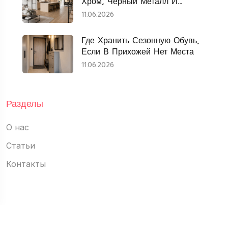
Хром, Чёрный Металл И
Нержавеющая Сталь
11.06.2026
Где Хранить Сезонную Обувь,
Если В Прихожей Нет Места
11.06.2026
Разделы
О нас
Статьи
Контакты
ПОЛИТИКА КОНФИДЕНЦИАЛЬНОСТИ