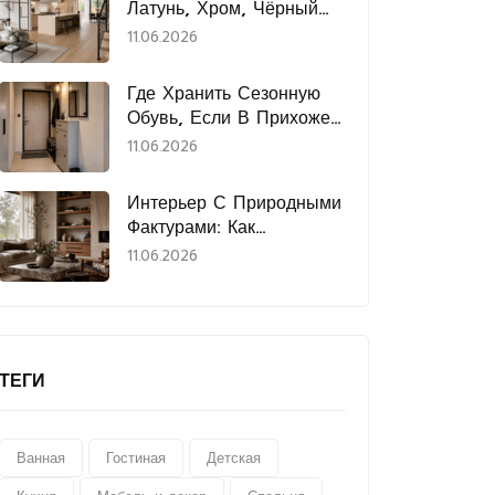
Латунь, Хром, Чёрный
Металл И Нержавеющая
11.06.2026
Сталь
Где Хранить Сезонную
Обувь, Если В Прихожей
Нет Места
11.06.2026
Интерьер С Природными
Фактурами: Как
Использовать Дерево,
11.06.2026
Камень, Лён И Керамику
ТЕГИ
Ванная
Гостиная
Детская