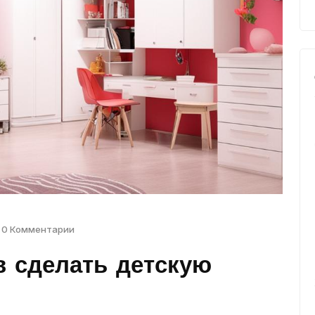
0 Комментарии
в сделать детскую
ьня
Ванная
й
тьи
11 Статьи