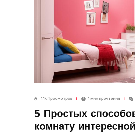
1.1k Просмотров
1 мин прочтения
5 Простых способо
Спал
комнату интересно
11 Ста