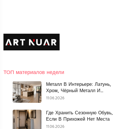
ТОП материалов недели
Металл В Интерьере: Латунь,
Хром, Чёрный Металл И
Нержавеющая Сталь
11.06.2026
Где Хранить Сезонную Обувь,
Если В Прихожей Нет Места
11.06.2026