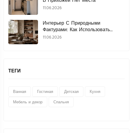
В Прихожей Нет Места
11.06.2026
Интерьер С Природными
Фактурами: Как Использовать
Дерево, Камень, Лён И Керамику
11.06.2026
ТЕГИ
Ванная
Гостиная
Детская
Кухня
Мебель и декор
Спальня