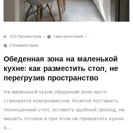
323 Просмотров
1 мин прочтения
0 Комментарии
Обеденная зона на маленькой
кухне: как разместить стол, не
перегрузив пространство
На маленькой кухне обеденная зона часто
становится компромиссом. Хочется поставить
полноценный стол, оставить удобный проход, не
я
Детская
мешать готовке и при этом не превратить кухню
11 Статьи
в…