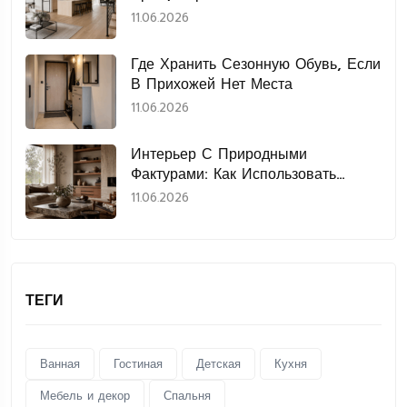
Нержавеющая Сталь
11.06.2026
Где Хранить Сезонную Обувь, Если
В Прихожей Нет Места
11.06.2026
Интерьер С Природными
Фактурами: Как Использовать
Дерево, Камень, Лён И Керамику
11.06.2026
ТЕГИ
Ванная
Гостиная
Детская
Кухня
Мебель и декор
Спальня