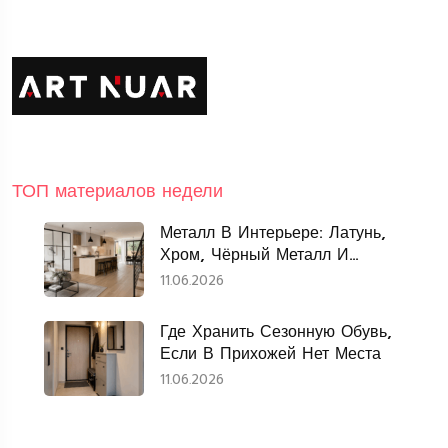
ТОП материалов недели
Металл В Интерьере: Латунь,
Хром, Чёрный Металл И
Нержавеющая Сталь
11.06.2026
Где Хранить Сезонную Обувь,
Если В Прихожей Нет Места
11.06.2026