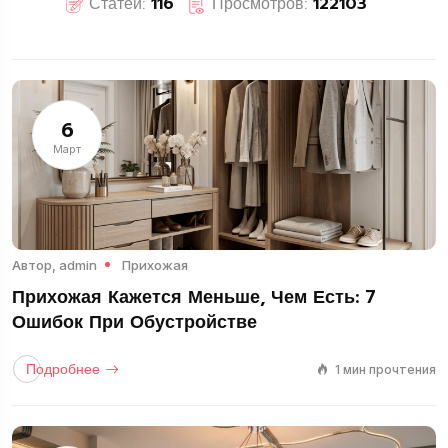
Статей:
116
Просмотров:
122103
6
Март
Автор,
admin
Прихожая
Прихожая Кажется Меньше, Чем Есть: 7
Ошибок При Обустройстве
Подробнее
1 мин прочтения
Гостиная
11 Статьи