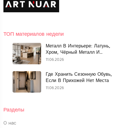
ТОП материалов недели
Металл В Интерьере: Латунь,
Хром, Чёрный Металл И
Нержавеющая Сталь
11.06.2026
Где Хранить Сезонную Обувь,
Если В Прихожей Нет Места
11.06.2026
Разделы
О нас