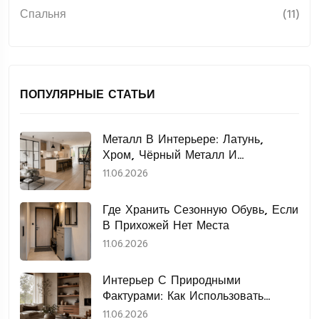
Спальня
(11)
ПОПУЛЯРНЫЕ СТАТЬИ
Металл В Интерьере: Латунь,
Хром, Чёрный Металл И
Нержавеющая Сталь
11.06.2026
Где Хранить Сезонную Обувь, Если
В Прихожей Нет Места
11.06.2026
Интерьер С Природными
Фактурами: Как Использовать
Дерево, Камень, Лён И Керамику
11.06.2026